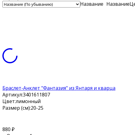
Название
Название
Ц
Браслет-Анклет "Фантазия" из Янтаря и кварца
Артикул:
3401611807
Цвет:
лимонный
Размер (см):
20-25
880
₽