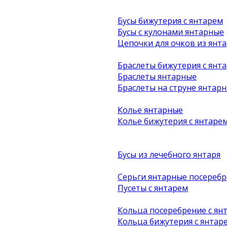
Бусы бижутерия с янтарем
Бусы с кулонами янтарные
Цепочки для очков из янта
Браслеты бижутерия с янт
Браслеты янтарные
Браслеты на струне янтар
Колье янтарные
Колье бижутерия с янтаре
Бусы из лечебного янтаря
Серьги янтарные посеребр
Пусеты с янтарем
Кольца посеребрение с ян
Кольца бижутерия с янтар