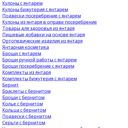
Кулоны с янтарем
Кулоны бижутерия с янтарем
Подвески посеребрение с янтарем
Кулоны из янтаря в оправе посеребрение
Товары для здоровья из янтаря
Пищевые добавки на основе янтаря
Ортопедические изделия из янтаря
Янтарная косметика
Броши с янтарем
Броши ручной работы с янтарем
Броши посеребрение с янтарем
Комплекты из янтаря
Комплекты бижутерия с янтарем
Бернит
Браслеты с бернитом
Броши с бернитом
Колье с бернитом
Кольца с бернитом
Подвески с бернитом
Серьги с бернитом