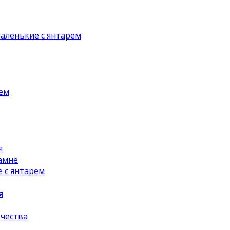
аленькие с янтарем
рем
я
амне
 с янтарем
я
чества