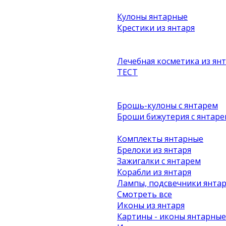
Кулоны янтарные
Крестики из янтаря
Лечебная косметика из ян
ТЕСТ
Брошь-кулоны с янтарем
Броши бижутерия с янтаре
Комплекты янтарные
Брелоки из янтаря
Зажигалки с янтарем
Корабли из янтаря
Лампы, подсвечники янта
Смотреть все
Иконы из янтаря
Картины - иконы янтарные