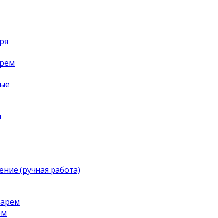
ря
арем
ные
м
ение (ручная работа)
тарем
ем