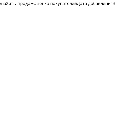
ена
Хиты продаж
Оценка
покупателей
Дата добавления
В