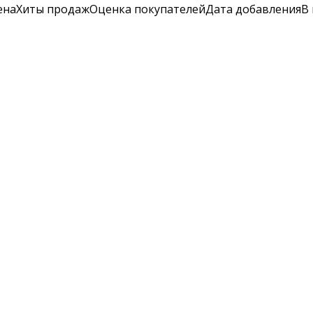
ена
Хиты продаж
Оценка
покупателей
Дата добавления
В