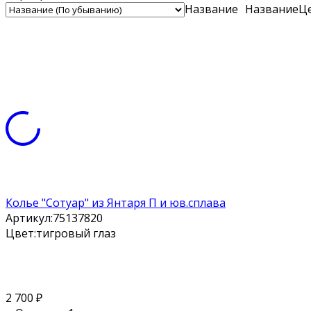
Название
Название
Ц
Колье "Сотуар" из Янтаря П и юв.сплава
Артикул:
75137820
Цвет:
тигровый глаз
2 700
₽