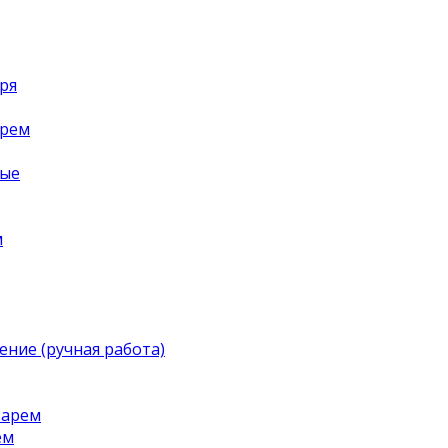
ря
арем
ные
м
ение (ручная работа)
тарем
ем