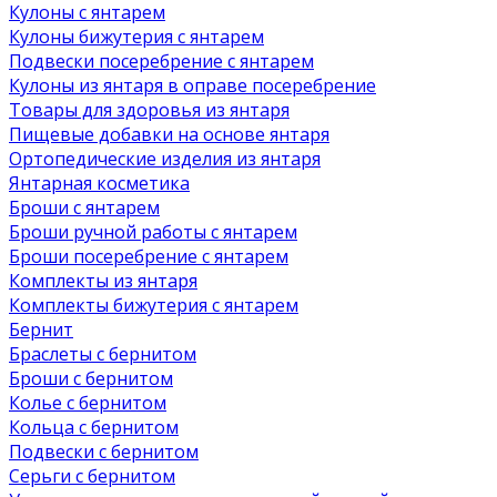
Кулоны с янтарем
Кулоны бижутерия с янтарем
Подвески посеребрение с янтарем
Кулоны из янтаря в оправе посеребрение
Товары для здоровья из янтаря
Пищевые добавки на основе янтаря
Ортопедические изделия из янтаря
Янтарная косметика
Броши с янтарем
Броши ручной работы с янтарем
Броши посеребрение с янтарем
Комплекты из янтаря
Комплекты бижутерия с янтарем
Бернит
Браслеты с бернитом
Броши с бернитом
Колье с бернитом
Кольца с бернитом
Подвески с бернитом
Серьги с бернитом