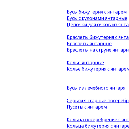
Бусы бижутерия с янтарем
Бусы с кулонами янтарные
Цепочки для очков из янта
Браслеты бижутерия с янт
Браслеты янтарные
Браслеты на струне янтар
Колье янтарные
Колье бижутерия с янтаре
Бусы из лечебного янтаря
Серьги янтарные посеребр
Пусеты с янтарем
Кольца посеребрение с ян
Кольца бижутерия с янтар