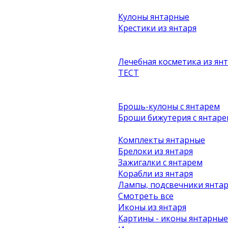
Кулоны янтарные
Крестики из янтаря
Лечебная косметика из ян
ТЕСТ
Брошь-кулоны с янтарем
Броши бижутерия с янтаре
Комплекты янтарные
Брелоки из янтаря
Зажигалки с янтарем
Корабли из янтаря
Лампы, подсвечники янта
Смотреть все
Иконы из янтаря
Картины - иконы янтарные