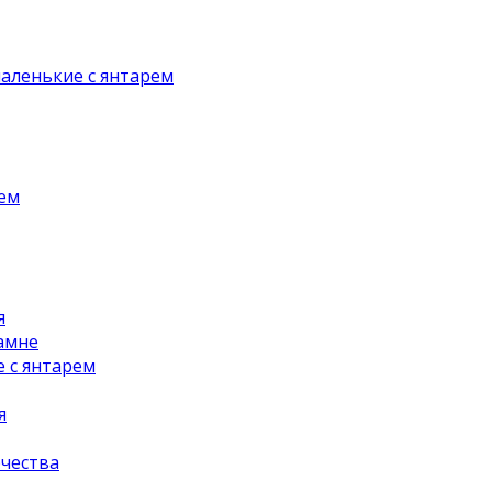
аленькие с янтарем
рем
я
амне
 с янтарем
я
чества