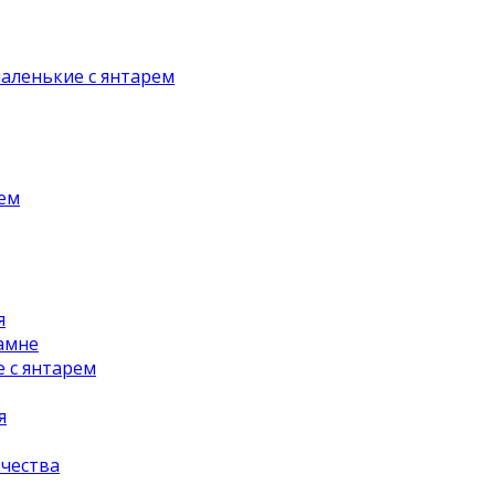
аленькие с янтарем
рем
я
амне
 с янтарем
я
чества