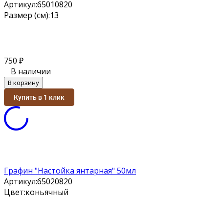
Артикул:
65010820
Размер (см):
13
750
₽
В наличии
В корзину
Купить в 1 клик
Графин "Настойка янтарная" 50мл
Артикул:
65020820
Цвет:
коньячный