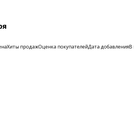
ря
ена
Хиты продаж
Оценка
покупателей
Дата добавления
В