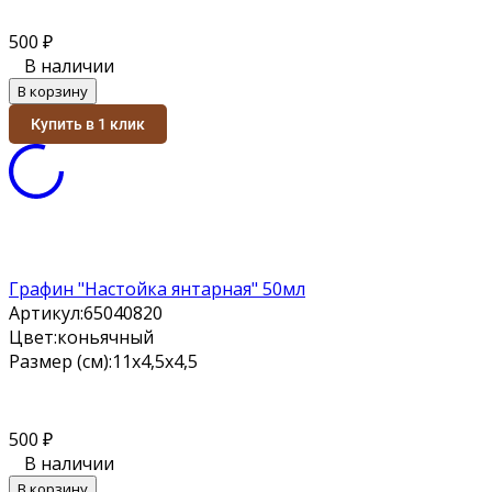
500
₽
В наличии
В корзину
Купить в 1 клик
Графин "Настойка янтарная" 50мл
Артикул:
65040820
Цвет:
коньячный
Размер (см):
11х4,5х4,5
500
₽
В наличии
В корзину