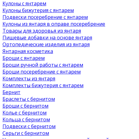
Кулоны с янтарем
Кулоны бижутерия с янтарем
Подвески посеребрение с янтарем
Кулоны из янтаря в оправе посеребрение
Товары для здоровья из янтаря
Пищевые добавки на основе янтаря
Ортопедические изделия из янтаря
Янтарная косметика
Броши с янтарем
Броши ручной работы с янтарем
Броши посеребрение с янтарем
Комплекты из янтаря
Комплекты бижутерия с янтарем
Бернит
Браслеты с бернитом
Броши с бернитом
Колье с бернитом
Кольца с бернитом
Подвески с бернитом
Серьги с бернитом