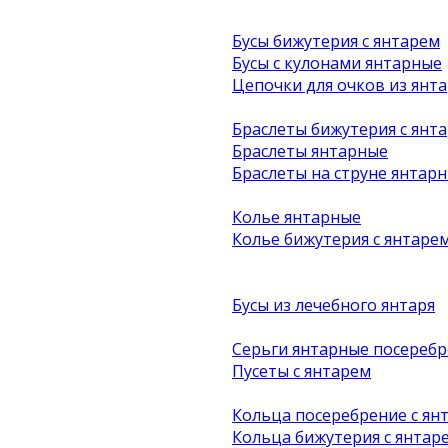
Бусы бижутерия с янтарем
Бусы с кулонами янтарные
Цепочки для очков из янта
Браслеты бижутерия с янт
Браслеты янтарные
Браслеты на струне янтар
Колье янтарные
Колье бижутерия с янтаре
Бусы из лечебного янтаря
Серьги янтарные посеребр
Пусеты с янтарем
Кольца посеребрение с ян
Кольца бижутерия с янтар