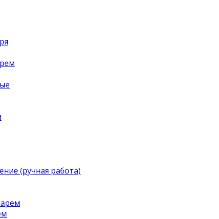
ря
арем
ные
м
ение (ручная работа)
тарем
ем