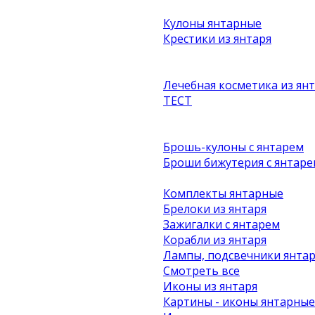
Кулоны янтарные
Крестики из янтаря
Лечебная косметика из ян
ТЕСТ
Брошь-кулоны с янтарем
Броши бижутерия с янтаре
Комплекты янтарные
Брелоки из янтаря
Зажигалки с янтарем
Корабли из янтаря
Лампы, подсвечники янта
Смотреть все
Иконы из янтаря
Картины - иконы янтарные